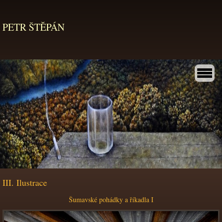
PETR ŠTĚPÁN
III. Ilustrace
Šumavské pohádky a říkadla I