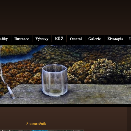
afiky
Ilustrace
Výstavy
KŘŽ
Ostatní
Galerie
Životopis
Soumračník