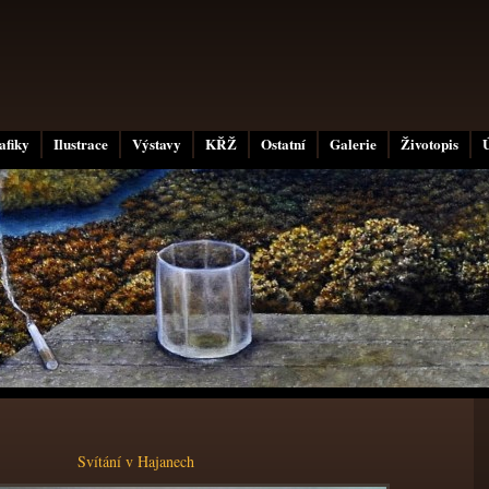
afiky
Ilustrace
Výstavy
KŘŽ
Ostatní
Galerie
Životopis
Svítání v Hajanech